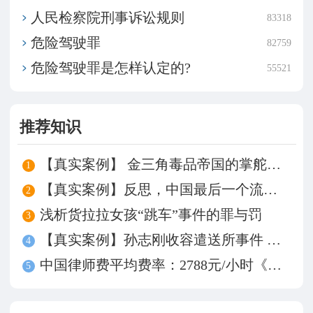
​人民检察院刑事诉讼规则
83318
危险驾驶罪
82759
危险驾驶罪是怎样认定的?
55521
推荐知识
【真实案例】 金三角毒品帝国的掌舵人——坤沙
1
【真实案例】反思，中国最后一个流氓罪——牛玉强
2
浅析货拉拉女孩“跳车”事件的罪与罚
3
【真实案例】孙志刚收容遣送所事件 谁来为被殴致死买单？
4
中国律师费平均费率：2788元/小时《中国律师事务所费率调查》发布
5