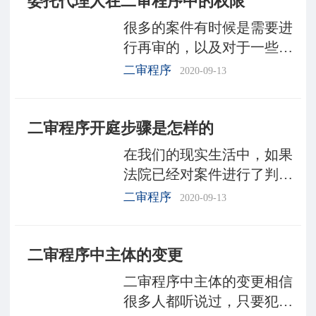
委托代理人在二审程序中的权限
情形有哪些?下面由深圳律
很多的案件有时候是需要进
行再审的，以及对于一些案
件有时候是需要进行代理
二审程序
2020-09-13
的，那么对于代理是需要继
续呢委托的，以及进行委托
二审程序开庭步骤是怎样的
申请，那么对于代理人的委
托又有哪些相关的权限，接
在我们的现实生活中，如果
下来
法院已经对案件进行了判决
之后但是我们的当事人一方
二审程序
2020-09-13
如果对判决结果有异议，这
个时候我们是可以向上一级
二审程序中主体的变更
的法院提出上诉的。那么，
这种程序又叫什么?然后
二审程序中主体的变更相信
很多人都听说过，只要犯罪