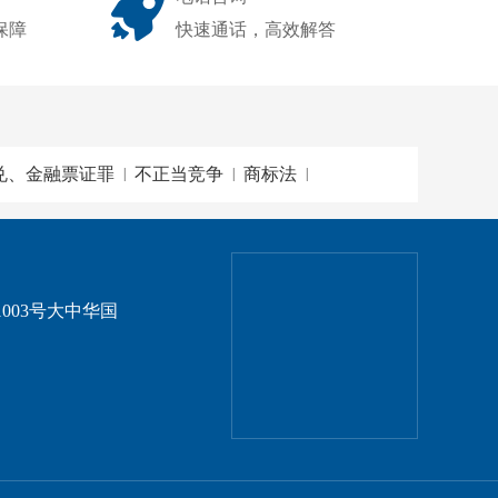
保障
快速通话，高效解答
兑、金融票证罪
不正当竞争
商标法
|
|
|
003号大中华国