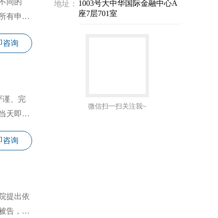
不同的
1003号大中华国际金融中心A
地址：
座7层701室
所有申请
即咨询
严谨、完
微信扫一扫关注我~
当天即可
即咨询
院提出依
被告，诉