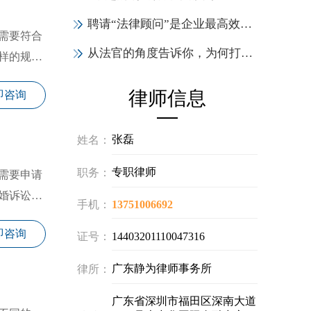
聘请“法律顾问”是企业最高效的投资，6大作用实力证明！
需要符合
从法官的角度告诉你，为何打官司一定要请律师
样的规定
律师信息
即咨询
张磊
姓名：
专职律师
职务：
需要申请
婚诉讼费
手机：
13751006692
即咨询
证号：
14403201110047316
广东静为律师事务所
律所：
广东省深圳市福田区深南大道