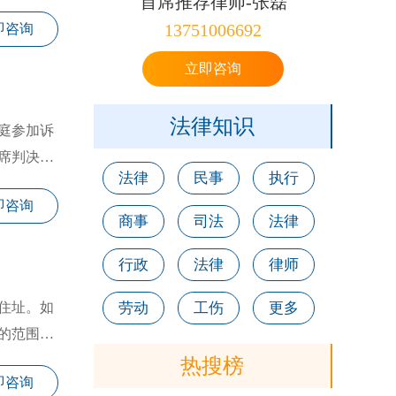
首席推荐律师-张磊
13751006692
即咨询
立即咨询
法律知识
庭参加诉
席判决的
法律
民事
执行
即咨询
商事
司法
法律
行政
法律
律师
住址。如
劳动
工伤
更多
的范围以
热搜榜
即咨询