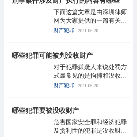
刑事案件涉及财产执行的内容有哪些
是怎样的呢?今天，深圳律师
下面这篇文章是由深圳律师
网
网为大家提供的一篇有关刑
事案件涉及财产执行的知
财产犯罪
2021-06-20
识，希望这样的文章能够帮
助到更多需要帮助的人，如
哪些犯罪可能被判没收财产
需了解其他相关知识，可以
登录深圳律师网向律师进行
对于犯罪嫌疑人来说处罚方
式最常见的是拘捕和没收财
产，没收财产是强制将犯罪
财产犯罪
2021-06-20
分子个人所有的一部或者全
部的财产无偿地收为国有的
哪些犯罪要被没收财产
一种刑罚方法。没收财产可
以独立适用，也可以附
危害国家安全罪和经济犯罪
及贪利性的犯罪是没收财产