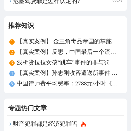
危险驾驶罪是怎样认定的?
55523
推荐知识
【真实案例】 金三角毒品帝国的掌舵人——坤沙
1
【真实案例】反思，中国最后一个流氓罪——牛玉强
2
浅析货拉拉女孩“跳车”事件的罪与罚
3
【真实案例】孙志刚收容遣送所事件 谁来为被殴致死买单？
4
中国律师费平均费率：2788元/小时《中国律师事务所费率调查》发布
5
专题热门文章
财产犯罪都是经济犯罪吗