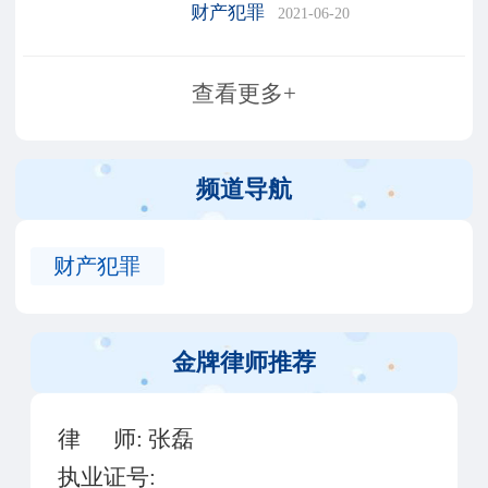
的犯罪行为，而没收的财产
财产犯罪
2021-06-20
多少根据犯罪分子的犯罪情
节严重来决定。由于大部分
查看更多+
人对犯罪没收财产的法律范
围不太了解，深圳律师
频道导航
财产犯罪
金牌律师推荐
律 师:
张磊
执业证号: