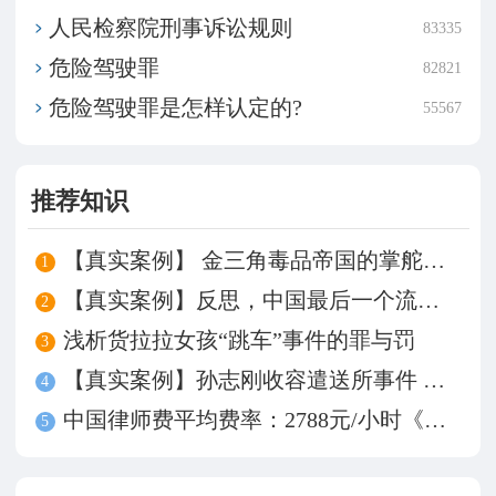
​人民检察院刑事诉讼规则
83335
危险驾驶罪
82821
危险驾驶罪是怎样认定的?
55567
推荐知识
【真实案例】 金三角毒品帝国的掌舵人——坤沙
1
【真实案例】反思，中国最后一个流氓罪——牛玉强
2
浅析货拉拉女孩“跳车”事件的罪与罚
3
【真实案例】孙志刚收容遣送所事件 谁来为被殴致死买单？
4
中国律师费平均费率：2788元/小时《中国律师事务所费率调查》发布
5