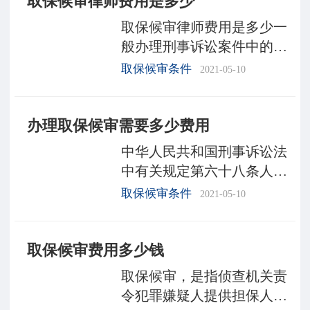
取保候审律师费用是多少
能判处刑罚的轻重，被取保
取保候审律师费用是多少一
般办理刑事诉讼案件中的申
请取保候审是3000～10000元
取保候审条件
2021-05-10
左右，具体收费各个地区有
所情况不同，根据律师的影
办理取保候审需要多少费用
响力、专业度的不同，收费
也不同。取保候审的条件
中华人民共和国刑事诉讼法
中有关规定第六十八条人民
法院、人民检察院和公安机
取保候审条件
2021-05-10
关决定对犯罪嫌疑人、被告
人取保候审，应当责令犯罪
取保候审费用多少钱
嫌疑人、被告人提出保证人
或者交纳保证金。取
取保候审，是指侦查机关责
令犯罪嫌疑人提供担保人或