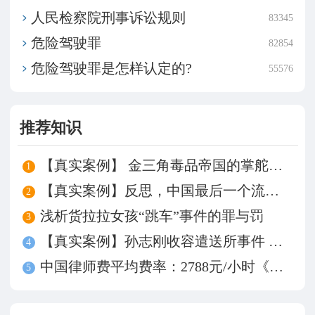
​人民检察院刑事诉讼规则
83345
危险驾驶罪
82854
危险驾驶罪是怎样认定的?
55576
推荐知识
【真实案例】 金三角毒品帝国的掌舵人——坤沙
1
【真实案例】反思，中国最后一个流氓罪——牛玉强
2
浅析货拉拉女孩“跳车”事件的罪与罚
3
【真实案例】孙志刚收容遣送所事件 谁来为被殴致死买单？
4
中国律师费平均费率：2788元/小时《中国律师事务所费率调查》发布
5