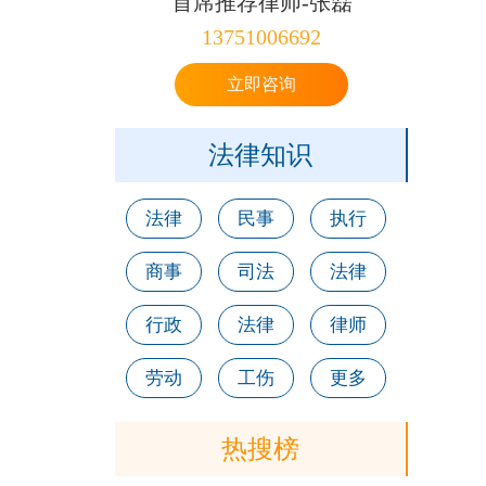
首席推荐律师-张磊
13751006692
立即咨询
法律知识
法律
民事
执行
商事
司法
法律
行政
法律
律师
劳动
工伤
更多
热搜榜