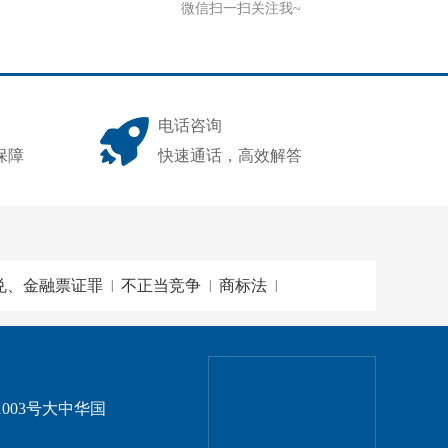
微信扫一扫关注我~
电话咨询
保障
快速通话，高效解答
兑、金融票证罪
不正当竞争
商标法
|
|
|
003号大中华国