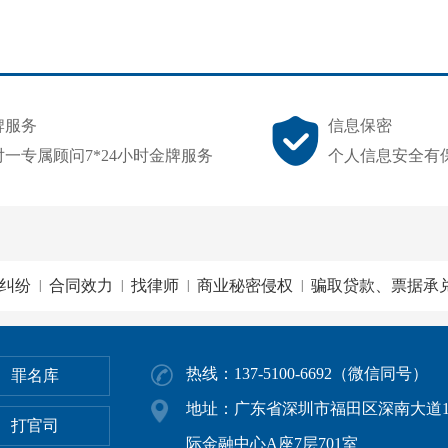
牌服务
信息保密
对一专属顾问7*24小时金牌服务
个人信息安全有
纠纷
合同效力
找律师
商业秘密侵权
骗取贷款、票据承
|
|
|
|
热线：137-5100-6692（微信同号）
罪名库
地址：广东省深圳市福田区深南大道1
打官司
际金融中心A座7层701室