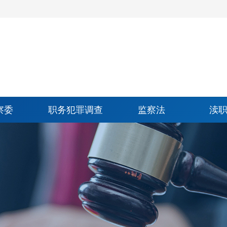
察委
职务犯罪调查
监察法
渎