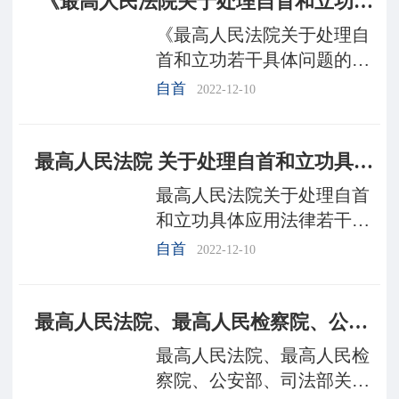
​ 《最高人民法院关于处理自首和立功若干具体问题的意见》的理解与适用
于处理自首和立功
《最高人民法院关于处理自
首和立功若干具体问题的意
见》的理解与适用来源：最
自首
2022-12-10
高人民法院发布时间：2011-
08-15 17:27:00字号：小大打
最高人民法院 关于处理自首和立功具体应用法律若干问题的解释
印本页 编者按：为保证《关
于处理自首和立功若干
最高人民法院关于处理自首
和立功具体应用法律若干问
题的解释法释〔1998〕8号
自首
2022-12-10
（1998年4月6日由最高人民
法院审判委员会第972次会议
最高人民法院、最高人民检察院、公安部、司法部关于跨省异地执行刑罚的黑恶势力罪犯坦白检举构成自首立功若干问题的意见
通过，自1998年5月9日起施
行）为正确认定自首和立
最高人民法院、最高人民检
察院、公安部、司法部关于