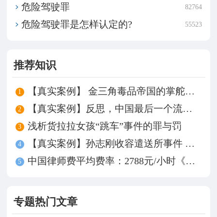
危险驾驶罪
82764
危险驾驶罪是怎样认定的?
55523
推荐知识
【真实案例】 金三角毒品帝国的掌舵人——坤沙
1
【真实案例】反思，中国最后一个流氓罪——牛玉强
2
浅析货拉拉女孩“跳车”事件的罪与罚
3
【真实案例】孙志刚收容遣送所事件 谁来为被殴致死买单？
4
中国律师费平均费率：2788元/小时《中国律师事务所费率调查》发布
5
专题热门文章