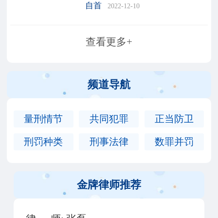
跨省异地执行刑罚的黑恶势
自首
2022-12-10
力罪犯坦白检举构成自首立
功若干问题的意见（2019年
查看更多+
10月21日）各省、自治区、
直辖市高级人民法院、
频道导航
量刑情节
共同犯罪
正当防卫
刑罚种类
刑事法律
数罪并罚
金牌律师推荐