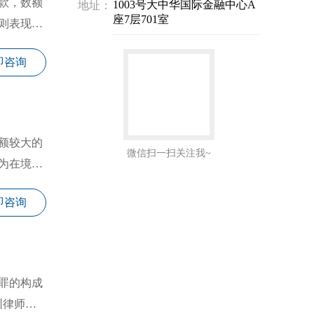
款，数额
1003号大中华国际金融中心A
地址：
座7层701室
则表现为
即咨询
额较大的
微信扫一扫关注我~
为在境外
即咨询
罪的构成
圳律师网