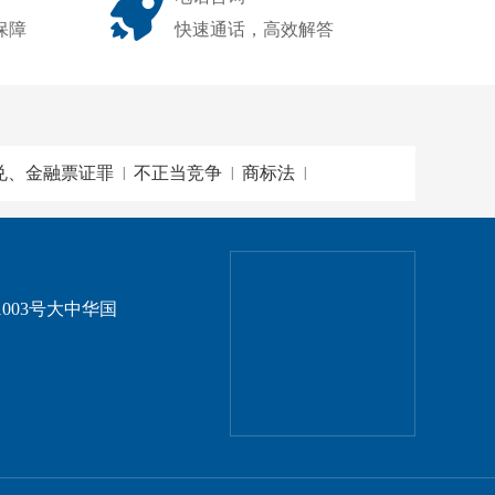
保障
快速通话，高效解答
兑、金融票证罪
不正当竞争
商标法
|
|
|
003号大中华国