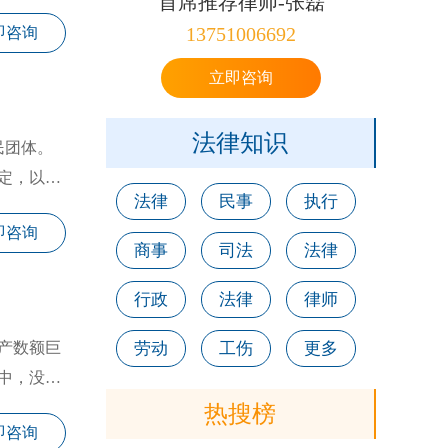
首席推荐律师-张磊
13751006692
即咨询
立即咨询
法律知识
民团体。
定，以单
法律
民事
执行
即咨询
商事
司法
法律
行政
法律
律师
产数额巨
劳动
工伤
更多
中，没有
热搜榜
即咨询