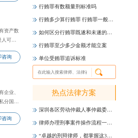
行贿罪有数额量刑标准吗
行贿多少算行贿罪 行贿罪一般怎么样判刑
有资产数
如何区分行贿罪既遂和未遂的标准
疑人可以
行贿罪至少多少金额才能立案
即咨询
单位受贿罪追诉标准
热点法律方案
有企业、
私分国有
深圳各区劳动仲裁人事仲裁委员会一览表（地址+电话）
即咨询
律师办理刑事案件操作流程一览表（2021年版）
“卓越的刑辩律师，都掌握这3大会见技巧！”