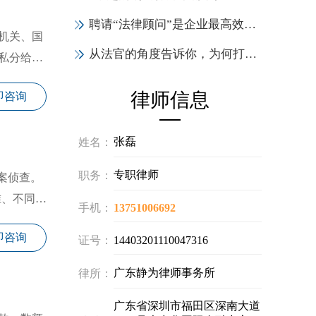
聘请“法律顾问”是企业最高效的投资，6大作用实力证明！
机关、国
从法官的角度告诉你，为何打官司一定要请律师
私分给个
律师信息
即咨询
张磊
姓名：
专职律师
职务：
案侦查。
准、不同地
手机：
13751006692
即咨询
证号：
14403201110047316
广东静为律师事务所
律所：
广东省深圳市福田区深南大道