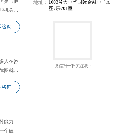
但是与他
1003号大中华国际金融中心A
地址：
座7层701室
些机关可
即咨询
多人在咨
微信扫一扫关注我~
律图就来
即咨询
付能力，
一个破产