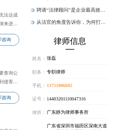
聘请“法律顾问”是企业最高效的投资，6大作用实力证明！
无法达成
从法官的角度告诉你，为何打官司一定要请律师
律来进行
律师信息
即咨询
张磊
姓名：
专职律师
职务：
要查询公
到侵害怎
手机：
13751006692
即咨询
证号：
14403201110047316
广东静为律师事务所
律所：
广东省深圳市福田区深南大道