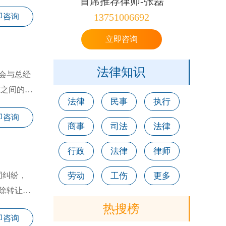
首席推荐律师-张磊
13751006692
即咨询
立即咨询
法律知识
会与总经
东之间的利
法律
民事
执行
即咨询
商事
司法
法律
行政
法律
律师
同纠纷，
劳动
工伤
更多
除转让合
热搜榜
即咨询