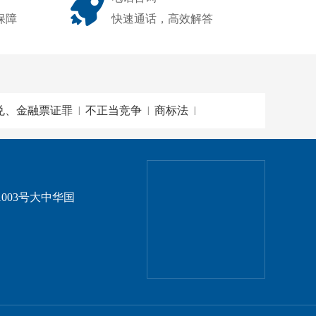
保障
快速通话，高效解答
兑、金融票证罪
不正当竞争
商标法
|
|
|
003号大中华国