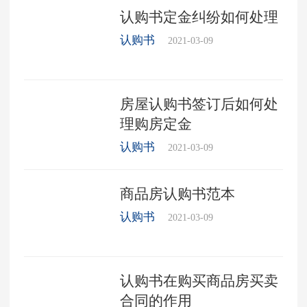
认购书定金纠纷如何处理
认购书
2021-03-09
房屋认购书签订后如何处
理购房定金
认购书
2021-03-09
商品房认购书范本
认购书
2021-03-09
认购书在购买商品房买卖
合同的作用