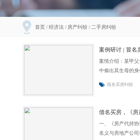
首页
/
经济法
/
房产纠纷
/
二手房纠纷
案例研讨 | 
案情介绍：某甲父
中偷出其生母的身
处制作了
借名买房纠纷
借名买房，《房
一、《房产代持协
名义与房地产公司