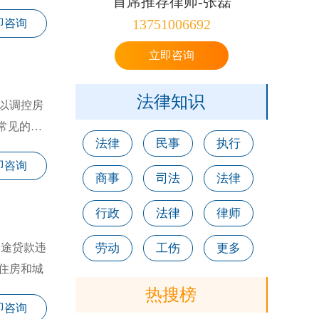
首席推荐律师-张磊
13751006692
即咨询
立即咨询
法律知识
以调控房
常见的情
法律
民事
执行
即咨询
商事
司法
法律
行政
法律
律师
用途贷款违
劳动
工伤
更多
住房和城
热搜榜
即咨询