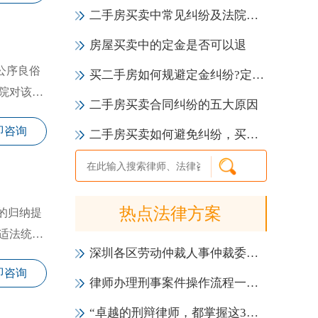
二手房买卖中常见纠纷及法院裁判规则【知识全解】
房屋买卖中的定金是否可以退
公序良俗
买二手房如何规避定金纠纷?定金罚则是什么
院对该房
二手房买卖合同纠纷的五大原因
即咨询
二手房买卖如何避免纠纷，买房必看
热点法律方案
的归纳提
适法统
深圳各区劳动仲裁人事仲裁委员会一览表（地址+电话）
即咨询
律师办理刑事案件操作流程一览表（2021年版）
“卓越的刑辩律师，都掌握这3大会见技巧！”