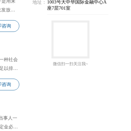
子是用来
1003号大中华国际金融中心A
地址：
座7层701室
款发放的
即咨询
一种社会
微信扫一扫关注我~
足以排除
即咨询
当事人一
定金必须