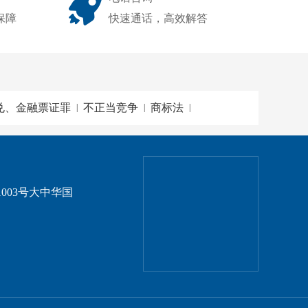
保障
快速通话，高效解答
兑、金融票证罪
不正当竞争
商标法
|
|
|
003号大中华国