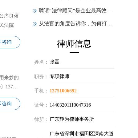
聘请“法律顾问”是企业最高效的投资，6大作用实力证明！
从法官的角度告诉你，为何打官司一定要请律师
民法院
律师信息
即咨询
张磊
姓名：
专职律师
职务：
用来炒的
137号)
手机：
13751006692
即咨询
证号：
14403201110047316
广东静为律师事务所
律所：
广东省深圳市福田区深南大道