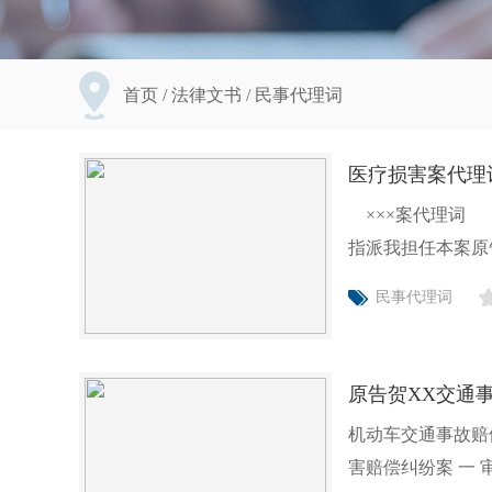
首页
/
法律文书
/
民事代理词
医疗损害案代理
×××案代理词 
指派我担任本案原
庭
民事代理词
原告贺XX交通
机动车交通事故赔
害赔偿纠