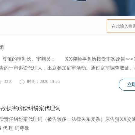
词
尊敬的审判长、审判员： XX律师事务所接受本案原告×××
告的一审诉讼代理人，出庭参加庭审活动。通过庭前调查取证、
3310
时间：2020-10-26
立
事故损害赔偿纠纷案代理词
偿责任纠纷案代理词（被告较多，法律关系复杂）原告贺XX交
纷案 一 审 代 理 词尊敬